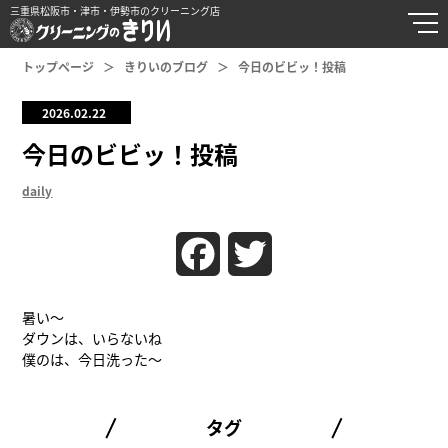
三重県松阪市・津市・伊勢市のクリーニング店
トップページ
きりいのブログ
今日のビビッ！投稿
2026.02.22
今日のビビッ！投稿
daily
Facebook
Twitter
暑い〜
ダウンは、いらないね
僕のは、今日洗った〜
タグ