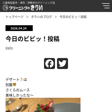
三重県松阪市・津市・伊勢市のクリーニング店
トップページ
きりいのブログ
今日のビビッ！投稿
2026.04.24
今日のビビッ！投稿
daily
Facebook
Twitter
デザート
は
別腹
さくらのムース
美味しかったな〜