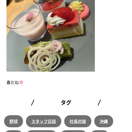
春だね
タグ
野球
スタッフ日誌
社長対談
沖縄