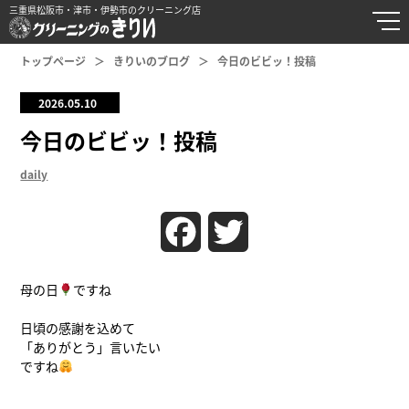
三重県松阪市・津市・伊勢市のクリーニング店
トップページ
きりいのブログ
今日のビビッ！投稿
2026.05.10
今日のビビッ！投稿
daily
Facebook
Twitter
母の日
ですね
日頃の感謝を込めて
「ありがとう」言いたい
ですね