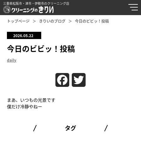
三重県松阪市・津市・伊勢市のクリーニング店
トップページ
きりいのブログ
今日のビビッ！投稿
2026.05.22
今日のビビッ！投稿
daily
Facebook
Twitter
まあ、いつもの光景です
僕だけ冷静やねー
タグ