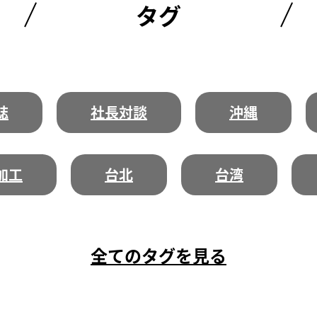
タグ
誌
社長対談
沖縄
加工
台北
台湾
全てのタグを見る