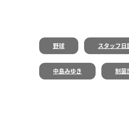
野球
スタッフ日
中島みゆき
制菌