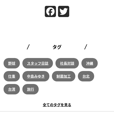
Facebook
Twitter
タグ
野球
スタッフ日誌
社長対談
沖縄
仕事
中島みゆき
制菌加工
台北
台湾
旅行
全てのタグを見る