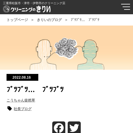
三重県松阪市・津市・伊勢市のクリーニング店
トップページ
きりいのブログ
ﾌﾞﾂﾌﾞﾂ… ﾌﾞﾂﾌﾞﾂ
2022.08.16
ﾌﾞﾂﾌﾞﾂ… ﾌﾞﾂﾌﾞﾂ
こうちゃん徒然草
社長ブログ
Facebook
Twitter