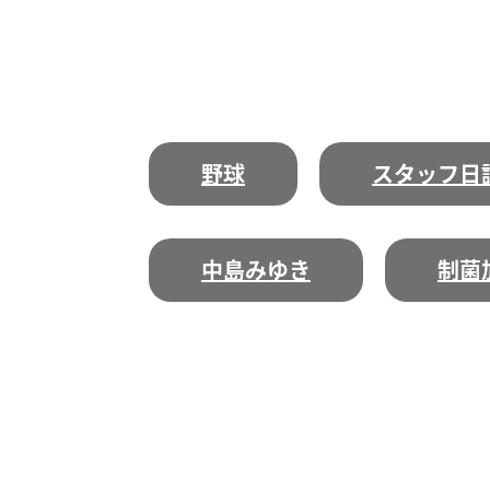
野球
スタッフ日
中島みゆき
制菌