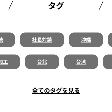
タグ
誌
社長対談
沖縄
加工
台北
台湾
全てのタグを見る