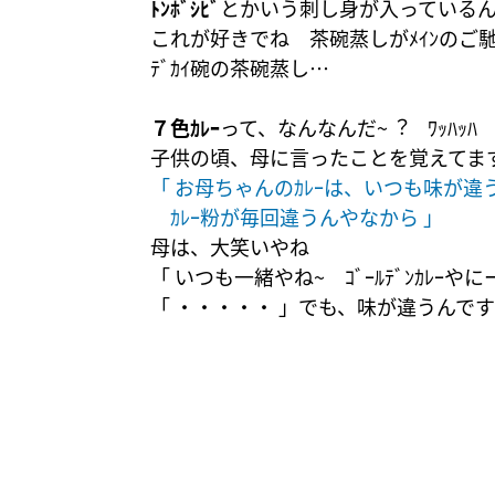
ﾄﾝﾎﾞｼﾋﾞ
とかいう刺し身が入っている
これが好きでね 茶碗蒸しがﾒｲﾝのご
ﾃﾞｶｲ碗の茶碗蒸し…
７色ｶﾚｰ
って、なんなんだ~︖ ﾜｯﾊｯﾊ
子供の頃、母に言ったことを覚えてま
「 お母ちゃんのｶﾚｰは、いつも味が違
ｶﾚｰ粉が毎回違うんやなから 」
母は、大笑いやね
「 いつも一緒やね~ ｺﾞｰﾙﾃﾞﾝｶﾚｰやに
「 ・・・・・ 」でも、味が違うんです