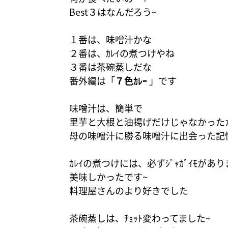
Best３はなんだろう~
１番は、味噌汁かな
２番は、ｶﾚｲの煮つけやね
３番は茶碗蒸しだな
番外編は「
７色ｶﾚｰ
」です
味噌汁は、簡単で
里芋と大根と油揚げだけじゃなかった
母の味噌汁に勝る味噌汁に出会った記
ｶﾚｲの煮つけには、必ずｼﾞｬｶﾞｲﾓがあ
美味しかったです~
料理屋さんのより好きでした
茶碗蒸しは、ﾁｮｯﾄ変わってました~