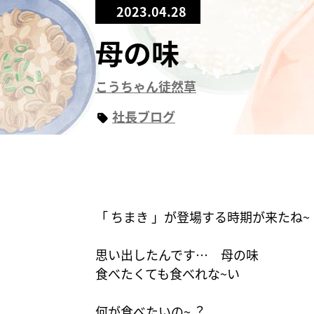
2023.04.28
母の味
こうちゃん徒然草
社長ブログ
「 ちまき 」が登場する時期が来たね~
思い出したんです… 母の味
食べたくても食べれな~い
何が食べたいの~︖