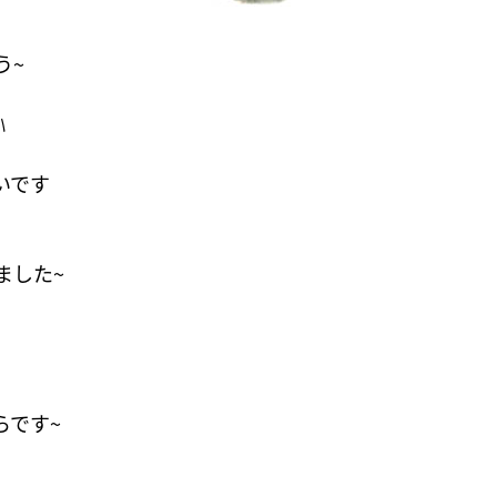
う~
ﾊ
いです
ました~
らです~