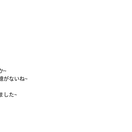
か~
憶がないね~
りました~