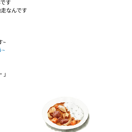
んです
馳走なんです
す~
う~
ー 」