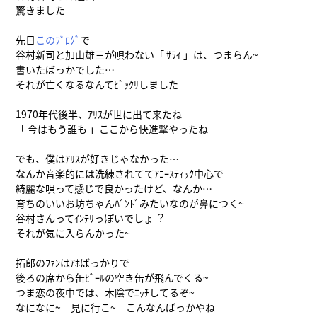
驚きました
先日
このﾌﾞﾛｸﾞ
で
谷村新司と加山雄三が唄わない「 ｻﾗｲ 」は、つまらん~
書いたばっかでした…
それが亡くなるなんてﾋﾞｯｸﾘしました
1970年代後半、ｱﾘｽが世に出て来たね
「 今はもう誰も 」ここから快進撃やったね
でも、僕はｱﾘｽが好きじゃなかった…
なんか音楽的には洗練されててｱｺｰｽﾃｨｯｸ中心で
綺麗な唄って感じで良かったけど、なんか…
育ちのいいお坊ちゃんﾊﾞﾝﾄﾞみたいなのが鼻につく~
谷村さんってｲﾝﾃﾘっぽいでしょ︖
それが気に入らんかった~
拓郎のﾌｧﾝはｱﾎばっかりで
後ろの席から缶ﾋﾞｰﾙの空き缶が飛んでくる~
つま恋の夜中では、木陰でｴｯﾁしてるぞ~
なになに~ 見に行こ~ こんなんばっかやね