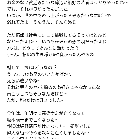
お金のない貧乏みたいな薄汚い格好の若者ばっかりやったね…
でも、それが良かったんだよね
いつか、世の中でのし上がったるぞみたいなｴﾈﾙｷﾞｰで
溢れてたよ うんうん、そんな感じ
ただ拓郎は社会に対して挑戦してる唄ってほとんど
なかったよね… いつもﾁｬﾗﾁｬﾗの恋の唄だったよね
ﾌｧﾝは、どうしてあんなに熱かった︖
う~ん、拓郎の生き様がｶｯｺ良かったんやろね
対して、ｱﾘｽはどうなの︖
う~ん、ﾌｧﾝも品のいい方々ばかり~
えらい違いやね~
それと堀内のﾌｧﾝを煽るのも好きじゃなかったな
南こうせつもそうなんだけど…
ただ、ｻﾗｲだけは好きでした~
今年は、年明けに高橋幸宏が亡くなって
坂本龍一まで亡くなった~
YMOは細野晴臣だけになった~ 衝撃でした
偉大なﾐｭｰｼﾞｼｬﾝを次々に亡くしましたね…