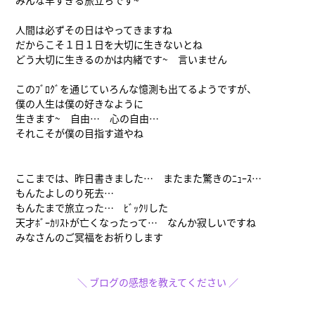
みんな早すぎる旅立ちです~
人間は必ずその日はやってきますね
だからこそ１日１日を大切に生きないとね
どう大切に生きるのかは内緒です~ 言いません
このﾌﾞﾛｸﾞを通じていろんな憶測も出てるようですが、
僕の人生は僕の好きなように
生きます~ 自由… 心の自由…
それこそが僕の目指す道やね
ここまでは、昨日書きました… またまた驚きのﾆｭｰｽ…
もんたよしのり死去…
もんたまで旅立った… ﾋﾞｯｸﾘした
天才ﾎﾞｰｶﾘｽﾄが亡くなったって… なんか寂しいですね
みなさんのご冥福をお祈りします
＼ ブログの感想を教えてください ／