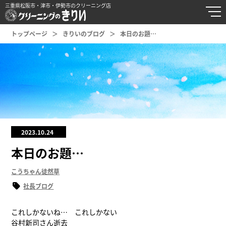
三重県松阪市・津市・伊勢市のクリーニング店
トップページ
きりいのブログ
本日のお題…
2023.10.24
本日のお題…
こうちゃん徒然草
社長ブログ
これしかないね… これしかない
谷村新司さん逝去