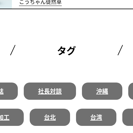
こうちゃん徒然草
タグ
誌
社長対談
沖縄
加工
台北
台湾