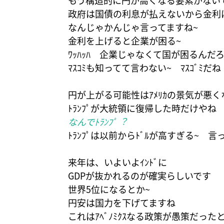
もう構造的に円が高くなる要素がない
政府は国債の利息が払えないから金利
なんじゃかんじゃ言ってますね~
金利を上げると企業が困る~
ﾜｯﾊｯﾊ 企業じゃなくて国が困るんだろ
ﾏｽｺﾐも知ってて言わない~ ﾏｽｺﾞﾐだね
円が上がる可能性はｱﾒﾘｶの景気が悪
ﾄﾗﾝﾌﾟが大統領に復帰した時だけやね
なんでﾄﾗﾝﾌﾟ︖
ﾄﾗﾝﾌﾟは以前からﾄﾞﾙが高すぎる~ 
来年は、いよいよｲﾝﾄﾞに
GDPが抜かれるのが確実らしいです
世界5位になるとか~
円安は国力を下げてますね
これはｱﾍﾞﾉﾐｸｽなる政策が愚策だった