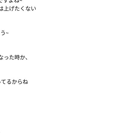
ですよね~
は上げたくない
う~
くなった時か、
言ってるからね
と