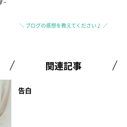
す~
＼ ブログの感想を教えてください♪ ／
関連記事
告白