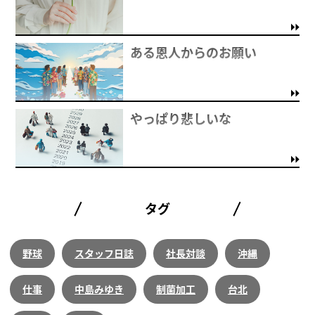
ある恩人からのお願い
やっぱり悲しいな
タグ
野球
スタッフ日誌
社長対談
沖縄
仕事
中島みゆき
制菌加工
台北