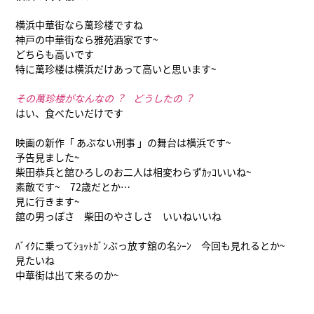
横浜中華街なら萬珍楼ですね
神戸の中華街なら雅苑酒家です~
どちらも高いです
特に萬珍楼は横浜だけあって高いと思います~
その萬珍楼がなんなの︖ どうしたの︖
はい、食べたいだけです
映画の新作「 あぶない刑事 」の舞台は横浜です~
予告見ました~
柴田恭兵と舘ひろしのお二人は相変わらずｶｯｺいいね~
素敵です~ 72歳だとか…
見に行きます~
舘の男っぽさ 柴田のやさしさ いいねいいね
ﾊﾞｲｸに乗ってｼｮｯﾄｶﾞﾝぶっ放す舘の名ｼｰﾝ 今回も見れるとか~
見たいね
中華街は出て来るのか~