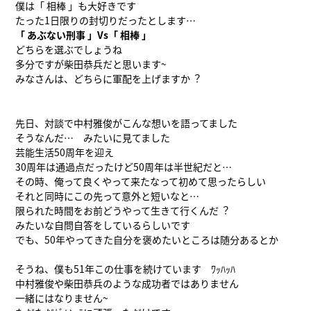
僕は「 相棒 」も大好きです
たった1日限りの封切りだったとします…
「 あぶない刑事 」Vs「 相棒 」
どちらを選ぶでしょうね
多分ですが柴田恭兵だと思います~
みなさんは、どちらに軍配を上げますか︖
先日、対談で中村雅俊がこんな想いを語ってました
そうなんだ… みたいに見てました
芸能生活50周年を迎え
30周年は通過点だったけど50周年は半世紀だと…
その時、俺って良くやって来たなって初めて思ったらしい
それと同時にこの先って意外と短いなと…
限られた時間をお前どうやって生きて行くんだ︖
みたいな自問自答をしているらしいです
でも、50年やってきた自分を褒めたいところは随分あるとか
そうね、僕も51年この仕事を続けています ﾜｯﾊｯﾊ
中村雅俊や柴田恭兵のような成功者ではありません
一緒にはなりません~