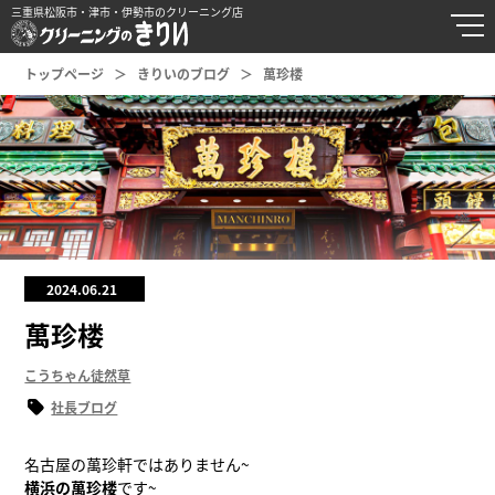
三重県松阪市・津市・伊勢市のクリーニング店
トップページ
きりいのブログ
萬珍楼
2024.06.21
萬珍楼
こうちゃん徒然草
社長ブログ
名古屋の萬珍軒ではありません~
横浜の萬珍楼
です~