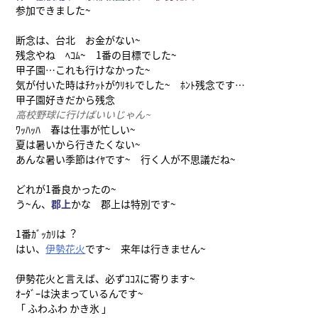
参加できました~
断念は、台北 お金がない~
残念やね ﾍｺﾑ~ 1番の目標でした~
甲子園…これも行けなかった~
気が付いた時はﾁｹｯﾄがｳﾘｷﾚでした~ ﾎﾝﾄ残念です…
甲子園好きだから残念
高校野球に行けばいいじゃん~
ﾜｯﾊｯﾊ 春は仕事が忙しい~
夏は暑いから行きたくない~
あんな暑い季節はｲﾔです~ 行く人が不思議だね~
どれが1番良かったの~
う~ん、
郡上
かな 郡上は特別です~
1番ｶﾞｯｶﾘは︖
はい、
伊勢花火
です~ 来年は行きません~
伊勢花火と言えば、必ずｺｺｽに寄ります~
ｵｰﾀﾞｰは決まっているんです~
「 ふわふわ かき氷 」