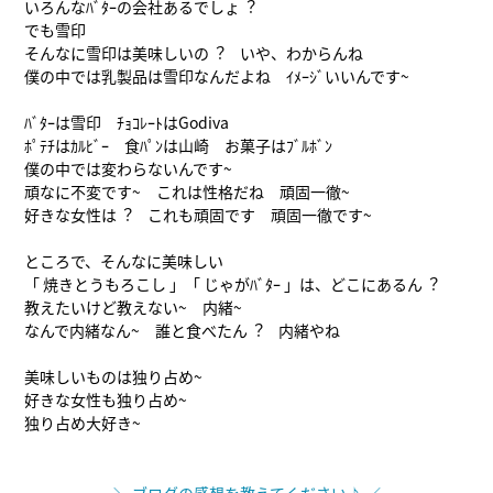
いろんなﾊﾞﾀｰの会社あるでしょ︖
でも雪印
そんなに雪印は美味しいの︖ いや、わからんね
僕の中では乳製品は雪印なんだよね ｲﾒｰｼﾞいいんです~
ﾊﾞﾀｰは雪印 ﾁｮｺﾚｰﾄはGodiva
ﾎﾟﾃﾁはｶﾙﾋﾞｰ 食ﾊﾟﾝは山崎 お菓子はﾌﾞﾙﾎﾞﾝ
僕の中では変わらないんです~
頑なに不変です~ これは性格だね 頑固一徹~
好きな女性は︖ これも頑固です 頑固一徹です~
ところで、そんなに美味しい
「 焼きとうもろこし 」「 じゃがﾊﾞﾀｰ 」は、どこにあるん︖
教えたいけど教えない~ 内緒~
なんで内緒なん~ 誰と食べたん︖ 内緒やね
美味しいものは独り占め~
好きな女性も独り占め~
独り占め大好き~