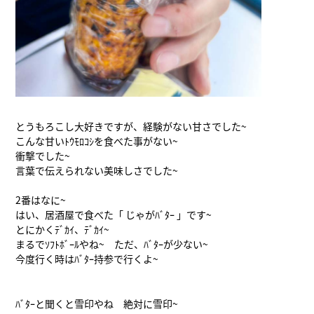
とうもろこし大好きですが、経験がない甘さでした~
こんな甘いﾄｳﾓﾛｺｼを食べた事がない~
衝撃でした~
言葉で伝えられない美味しさでした~
2番はなに~
はい、居酒屋で食べた「 じゃがﾊﾞﾀｰ 」です~
とにかくﾃﾞｶｲ、ﾃﾞｶｲ~
まるでｿﾌﾄﾎﾞｰﾙやね~ ただ、ﾊﾞﾀｰが少ない~
今度行く時はﾊﾞﾀｰ持参で行くよ~
ﾊﾞﾀｰと聞くと雪印やね 絶対に雪印~