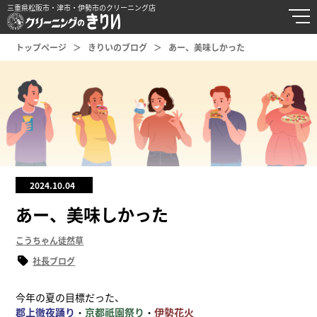
三重県松阪市・津市・伊勢市のクリーニング店
トップページ
きりいのブログ
あー、美味しかった
2024.10.04
あー、美味しかった
こうちゃん徒然草
社長ブログ
今年の夏の目標だった、
郡上徹夜踊り
・
京都祇園祭り
・
伊勢花火