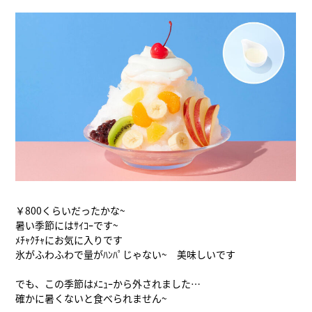
￥800くらいだったかな~
暑い季節にはｻｲｺｰです~
ﾒﾁｬｸﾁｬにお気に入りです
氷がふわふわで量がﾊﾝﾊﾟじゃない~ 美味しいです
でも、この季節はﾒﾆｭｰから外されました…
確かに暑くないと食べられません~