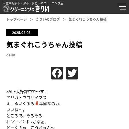
三重県松阪市・津市・伊勢市のクリーニング店
トップページ
きりいのブログ
気まぐれこうちゃん投稿
2025.02.03
気まぐれこうちゃん投稿
daily
Facebook
Twitter
SALE大好評中で〜す！
アリガトウゴザイマス
え、ぬいぐるみ
半額なのぉ、
いいね〜。
ところで、そろそろ
ﾎｰﾑﾍﾟｰｼﾞｸｰﾎﾟﾝかなぁ、
どーなのぉ、こうちゃん〜