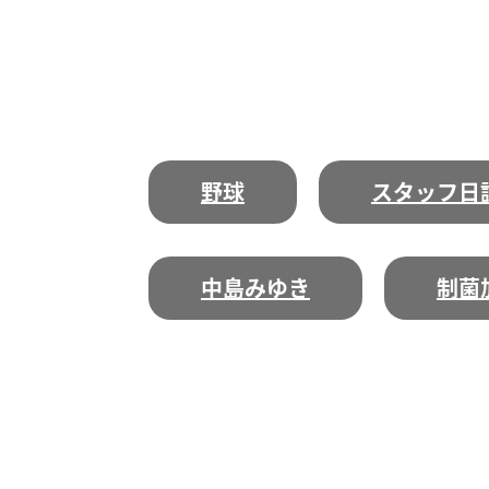
野球
スタッフ日
中島みゆき
制菌