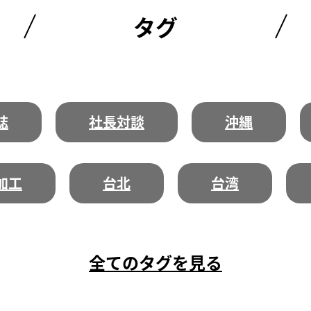
タグ
誌
社長対談
沖縄
加工
台北
台湾
全てのタグを見る