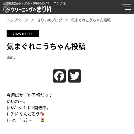
三重県松阪市・津市・伊勢市のクリーニング店
トップページ
きりいのブログ
気まぐれこうちゃん投稿
2025.02.09
気まぐれこうちゃん投稿
daily
Facebook
Twitter
今週ぽかぽか予報だって
いいねー。
ﾎｰﾑﾍﾟｰｼﾞｸｰﾎﾟﾝ開催中。
ｷｰﾜｰﾄﾞなんだろう
ﾁｪｯｸ、ﾁｪｯｸ〜