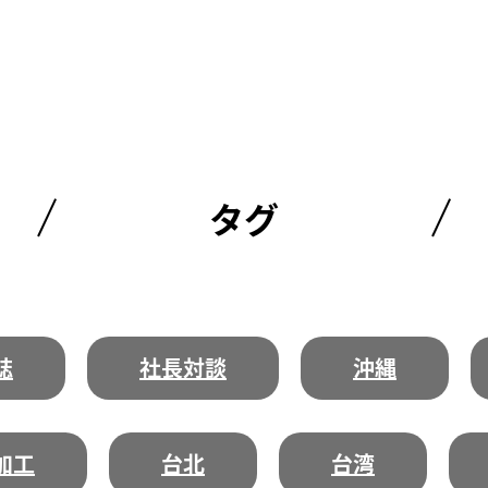
タグ
誌
社長対談
沖縄
加工
台北
台湾