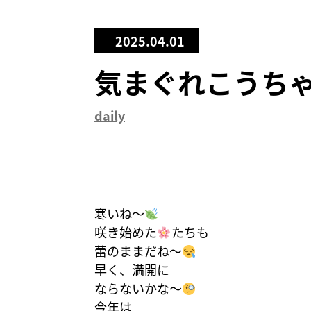
2025.04.01
気まぐれこうち
daily
寒いね〜
咲き始めた
たちも
蕾のままだね〜
早く、満開に
ならないかな〜
今年は