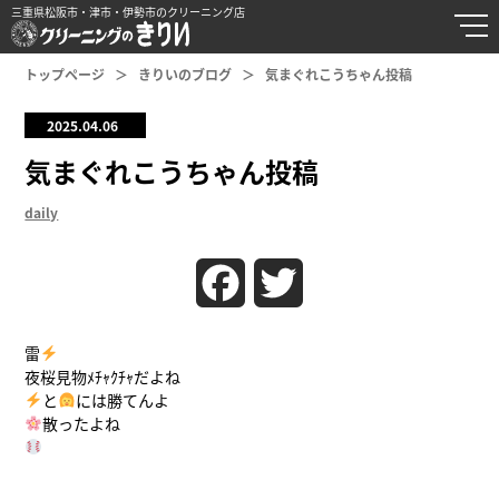
三重県松阪市・津市・伊勢市のクリーニング店
トップページ
きりいのブログ
気まぐれこうちゃん投稿
2025.04.06
気まぐれこうちゃん投稿
daily
Facebook
Twitter
雷
夜桜見物ﾒﾁｬｸﾁｬだよね
と
には勝てんよ
散ったよね