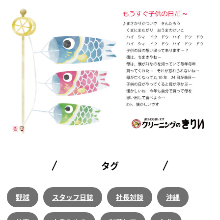
タグ
野球
スタッフ日誌
社長対談
沖縄