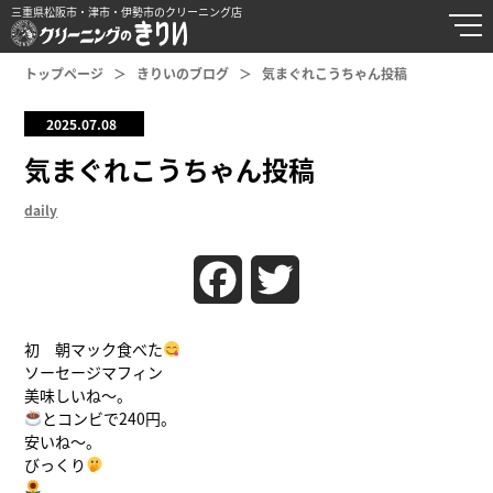
三重県松阪市・津市・伊勢市のクリーニング店
トップページ
きりいのブログ
気まぐれこうちゃん投稿
2025.07.08
気まぐれこうちゃん投稿
daily
Facebook
Twitter
初 朝マック食べた
ソーセージマフィン
美味しいね〜。
とコンビで240円。
安いね〜。
びっくり