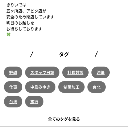
きりいでは
五ヶ所店、アピタ店が
安全のため閉店しています
明日のお越しを
お待ちしております
タグ
野球
スタッフ日誌
社長対談
沖縄
仕事
中島みゆき
制菌加工
台北
台湾
旅行
全てのタグを見る