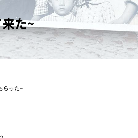
来た~
もらった~