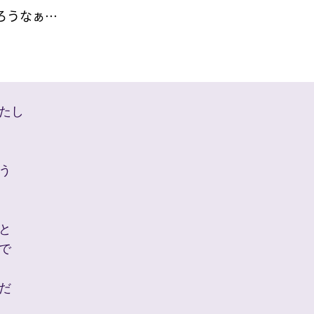
ろうなぁ…
たし
う
と
で
だ　