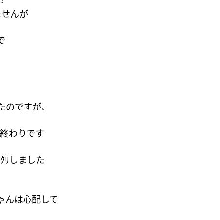
︖
ませんが
で
たのですが、
で終わりです
ｸﾘしました
ゃんは心配して