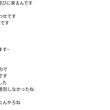
遊びに来るんです
わせです
んです
ます~
ので
です
した
差別しなかったね
たんやろね