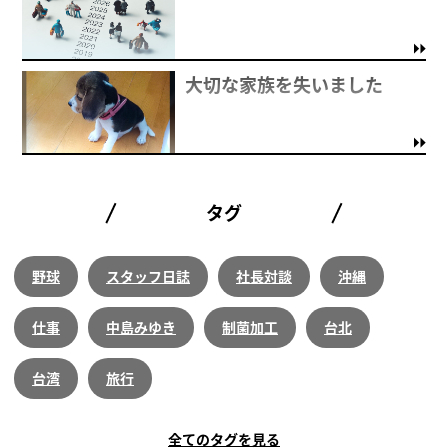
大切な家族を失いました
タグ
野球
スタッフ日誌
社長対談
沖縄
仕事
中島みゆき
制菌加工
台北
台湾
旅行
全てのタグを見る