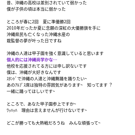
昔、沖縄の高校は差別されていて弱かった
僕が子供の頃は本当に弱かった
ところが春に2回 夏に準優勝2回
2010年だったか夏に念願の深紅の大優勝旗を手に
沖縄県民も亡くなった沖縄水産の
栽監督の夢が叶った日ですね
沖縄の人達は甲子園を強く意識していると思います
個人的には沖縄尚学かな…
他校を応援されてる方には申し訳ないです
僕は、沖縄が大好きなんです
ｽﾀﾝﾄﾞで沖縄の人達と沖縄舞踊を踊りたい~
あのｱﾙﾌﾟｽ席は独特の雰囲気があります~ 知ってます︖
一緒に踊ってほしいです~
ところで、あなた甲子園参上ですか~
ﾜｯﾊｯﾊ 理由は言えませんが行けないです~
どこが勝っても大熱戦だろうね みんな頑張って~