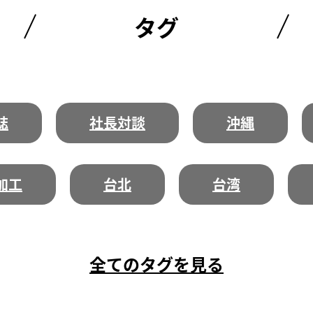
タグ
誌
社長対談
沖縄
加工
台北
台湾
全てのタグを見る