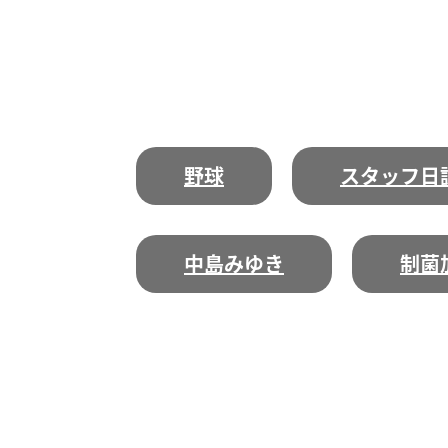
野球
スタッフ日
中島みゆき
制菌