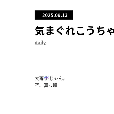
2025.09.13
気まぐれこうち
daily
大雨
じゃん。
空、真っ暗