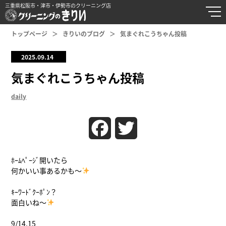
三重県松阪市・津市・伊勢市のクリーニング店
トップページ
きりいのブログ
気まぐれこうちゃん投稿
2025.09.14
気まぐれこうちゃん投稿
daily
Facebook
Twitter
ﾎｰﾑﾍﾟｰｼﾞ開いたら
何かいい事あるかも〜
ｷｰﾜｰﾄﾞｸｰﾎﾟﾝ？
面白いね〜
9/14.15