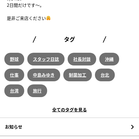
2日間だけです〜。
是非ご来店ください
タグ
野球
スタッフ日誌
社長対談
沖縄
仕事
中島みゆき
制菌加工
台北
台湾
旅行
全てのタグを見る
お知らせ