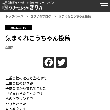
三重県松阪市・津市・伊勢市のクリーニング店
トップページ
きりいのブログ
気まぐれこうちゃん投稿
2025.11.10
気まぐれこうちゃん投稿
daily
Facebook
Twitter
三重高校の選抜も当確やね
三重高校の野球部
子供の頃から憧れてました
甲子園行きたかったです
あのグラウンドで
やりたかった…
今も残念です