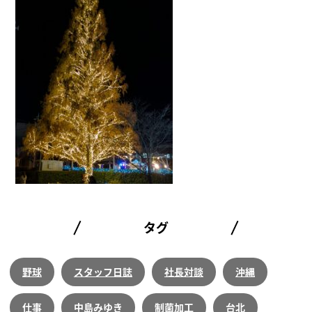
タグ
野球
スタッフ日誌
社長対談
沖縄
仕事
中島みゆき
制菌加工
台北