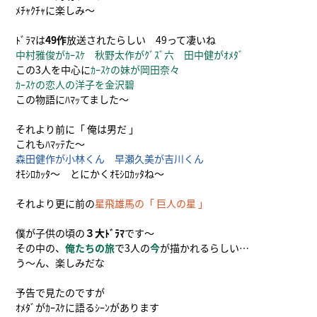
ﾒﾁｬｸﾁｬに楽しみ～
ﾄﾞﾗﾏは
49作
放送されたらしい 49って凄いね
中村雅俊がｶｰｽｹ 秋野太作がｸﾞｽﾞ六 田中健がｵﾒﾀﾞ
この3人を中心に
ｶｰｽｹの妹が岡田奈々
ｶｰｽｹの恋人の洋子を金沢碧
この物語にﾊﾏｯてました～
それより前に「 俺は男だ 」
これもﾊﾏｯﾃた～
森田健作が小林くん 早瀬久美が吉川くん
ｵﾓｼﾛｶｯﾀ～ とにかくｵﾓｼﾛｶｯﾀね～
それより更に前の
星飛雄馬の「 巨人の星 」
僕が子供の頃の
３大ﾄﾞﾗﾏ
です～
その中の、
俺たちの旅
で3人の
今
が描かれるらしい…
う～ん、楽しみだな
予告で見たのですが
ｵﾒﾀﾞがｶｰｽｹに語るｼｰﾝがあります