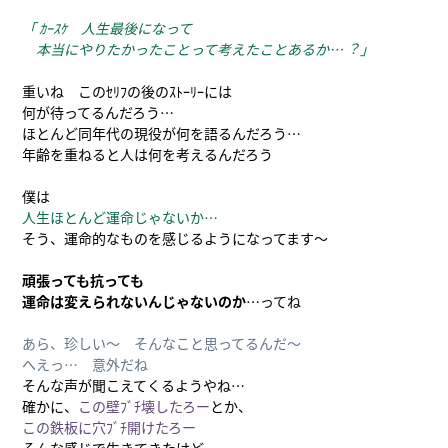
「 ｶｰｽｹ 人生最後になって
本当にやりたかったことって考えたことあるか…︖ 」
重いね このｾﾘﾌの後のｽﾄｰﾘｰには
何が待ってるんだろう…
ほとんど同年代の現役が何を語るんだろう…
年齢を重ねると人は何を考えるんだろう
僕は
人生ほとんど運命じゃないか…
そう、運命的なものを感じるようになってます～
頑張っても抗っても
運命は変えられないんじゃないのか
…ってね
あら、珍しい～ そんなこと思ってるんだ～
へえっ… 意外だね
そんな声が聞こえてくるようやね…
確かに、
この壁ﾌﾞﾁ壊したろー
とか、
この鉄板に穴ﾌﾞﾁ開けたろー