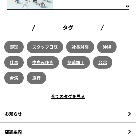
タグ
野球
スタッフ日誌
社長対談
沖縄
仕事
中島みゆき
制菌加工
台北
台湾
旅行
全てのタグを見る
お知らせ
店舗案内