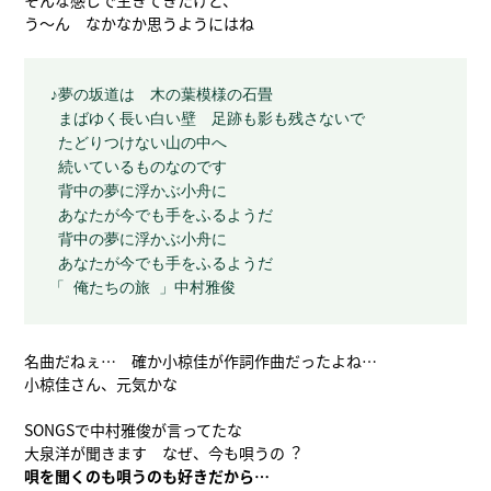
そんな感じで生きてきたけど、
う～ん なかなか思うようにはね
♪夢の坂道は　木の葉模様の石畳
 まばゆく長い白い壁　足跡も影も残さないで
 たどりつけない山の中へ
 続いているものなのです
 背中の夢に浮かぶ小舟に
 あなたが今でも手をふるようだ
 背中の夢に浮かぶ小舟に
 あなたが今でも手をふるようだ
「 俺たちの旅 」中村雅俊
名曲だねぇ… 確か小椋佳が作詞作曲だったよね…
小椋佳さん、元気かな
SONGSで中村雅俊が言ってたな
大泉洋が聞きます なぜ、今も唄うの︖
唄を聞くのも唄うのも好きだから…