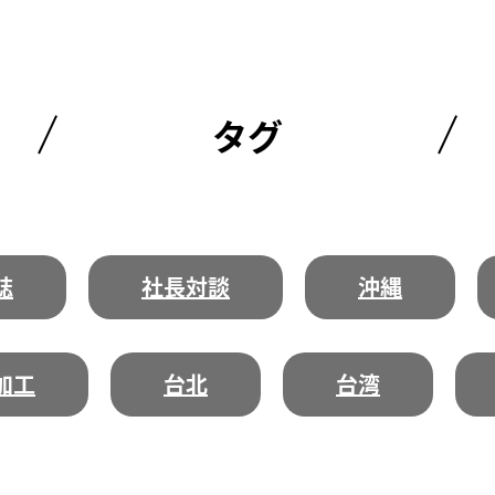
タグ
誌
社長対談
沖縄
加工
台北
台湾