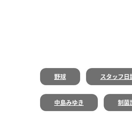
野球
スタッフ日
中島みゆき
制菌