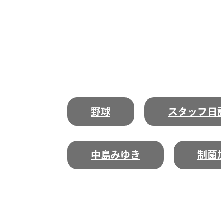
野球
スタッフ日
中島みゆき
制菌