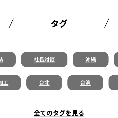
タグ
誌
社長対談
沖縄
加工
台北
台湾
全てのタグを見る