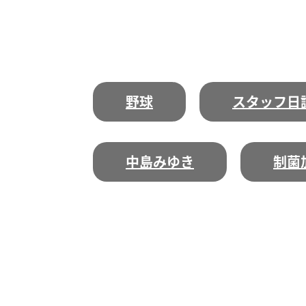
野球
スタッフ日
中島みゆき
制菌