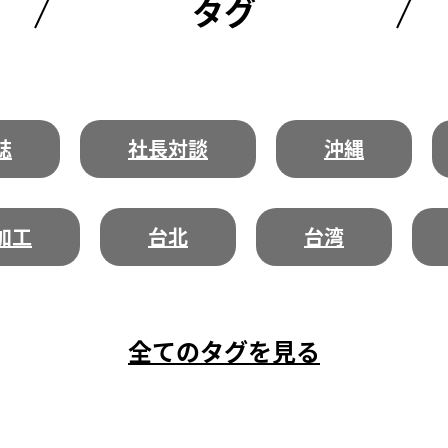
タグ
誌
社長対談
沖縄
加工
台北
台湾
全てのタグを見る