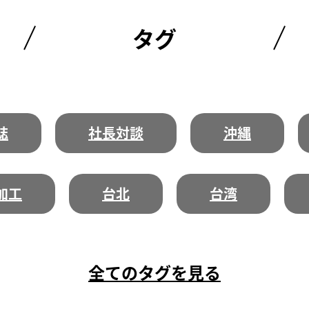
タグ
誌
社長対談
沖縄
加工
台北
台湾
全てのタグを見る