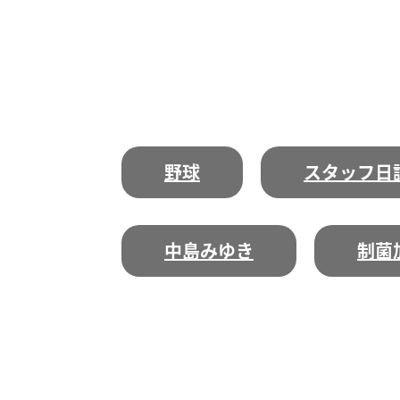
野球
スタッフ日
中島みゆき
制菌