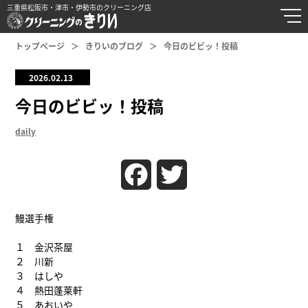
三重県松阪市・津市・伊勢市のクリーニング店
トップページ
きりいのブログ
今日のビビッ！投稿
2026.02.13
今日のビビッ！投稿
daily
Facebook
Twitter
鰻選手権
１ 金沢茶屋
２ 川新
３ はしや
４ 熱田蓬莱軒
５ あおいや