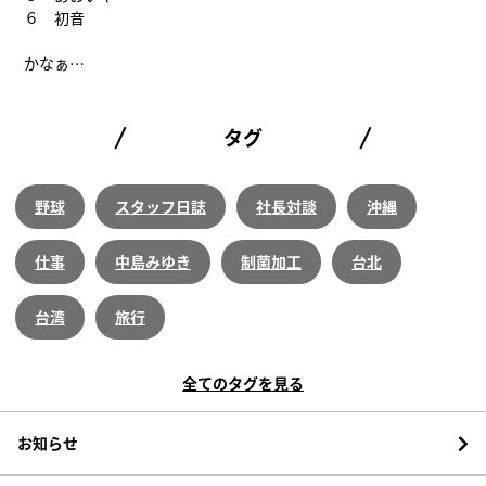
６ 初音
かなぁ…
タグ
野球
スタッフ日誌
社長対談
沖縄
仕事
中島みゆき
制菌加工
台北
台湾
旅行
全てのタグを見る
お知らせ