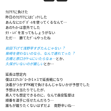
ｸﾛｱﾁｱに負けた
昨日のｸﾛｱﾁｱにはﾋﾞｯｸﾘした
あんなにﾛﾝｸﾞﾎﾞ-ﾙを使ってくるなんて…
あのｻｯｶｰは意外でした
ﾀﾗ・ﾚﾊﾞを言ってもしょうがない
ただ… 勝てたｹﾞｰﾑやったね
前田下げて浅野早すぎたんじゃない︖
柴崎を使わないのなら、なんで連れてった︖
古橋と原口がﾁｰﾑにいたらなぁ…
とか、
久保がいないのが厳しい
とか…
延長は想定内
僕はｽｺｱﾚｽﾄﾞﾛｰか1×1で延長戦になり
決着がつかずPK戦で負けるんじゃないかが予想でした
予想は大当たりでしたが、
素人でも想定できるのに、なんで森安監督は
順番を選手に任せたんだろう…
誰もが蹴りたくないはずだよ 南野辛いね…