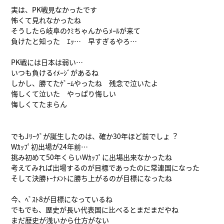
実は、PK戦見なかったです
怖くて見れなかったね
そうしたら岐阜のｸﾐちゃんからﾒｰﾙが来て
負けたと知った ｴｯ… 早すぎるやろ…
PK戦には日本は弱い…
いつも負けるｲﾒｰｼﾞがあるね
しかし、勝てたｹﾞｰﾑやったね 残念で泣いたよ
悔しくて泣いた やっぱり悔しい
悔しくてたまらん
でもJﾘｰｸﾞが誕生したのは、確か30年ほど前でしょ︖
Wｶｯﾌﾟ初出場が24年前…
挑み初めて50年くらいWｶｯﾌﾟに出場出来なかったね
考えてみれば出場するのが目標であったのに常連国になった
そして決勝ﾄｰﾅﾒﾝﾄに勝ち上がるのが目標になったね
今、ﾍﾞｽﾄ8が目標になっているね
でもでも、歴史が長い代表国に比べるとまだまだやね
まだ歴史が浅いから仕方がない