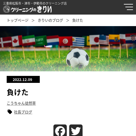
三重県松阪市・津市・伊勢市のクリーニング店
トップページ
きりいのブログ
負けた
2022.12.09
負けた
こうちゃん徒然草
社長ブログ
Facebook
Twitter