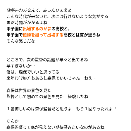
決勝ﾄｰﾅﾒﾝﾄなんて、あったりまえよ
こんな時代が来ないと、次には行けないような気がする
まだ時間がかかるよね
甲子園に
出場するのが夢
の高校と、
甲子園で
優勝を狙って出場する
高校とは質が違う
ね
そんな感じだな
ところで、次の監督の話題が早々と出てるね
早すぎないか…
僕は、森保でいいと思ってる
来年ｱｼﾞｱｶｯﾌﾟもあるし森保でいいじゃん ねえ…
森保は世界の景色を見た
監督として初めての景色を見た 経験したね
１番悔しいのは森保監督だと思うよ もう１回やったれよ︕
なんか…
森保監督って底が見えない期待感みたいなのがあるね