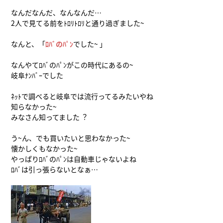
なんだなんだ、なんなんだ…
2人で見てる前をﾄﾛﾘﾄﾛﾘと通り過ぎました~
なんと、「
ﾛﾊﾞのﾊﾟﾝ
でした~ 」
なんやてﾛﾊﾞのﾊﾟﾝがこの時代にあるの~
岐阜ﾅﾝﾊﾞｰでした
ﾈｯﾄで調べると岐阜では流行ってるみたいやね
知らなかった~
みなさん知ってました︖
う~ん、でも買いたいと思わなかった~
懐かしくもなかった~
やっぱりﾛﾊﾞのﾊﾟﾝは自動車じゃないよね
ﾛﾊﾞは引っ張らないとなぁ…