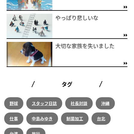
やっぱり悲しいな
大切な家族を失いました
タグ
野球
スタッフ日誌
社長対談
沖縄
仕事
中島みゆき
制菌加工
台北
台湾
旅行