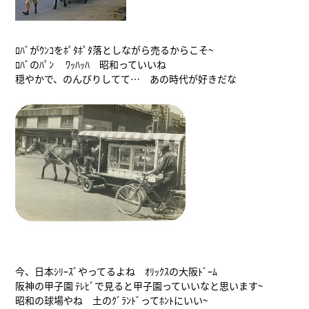
ﾛﾊﾞがｳﾝｺをﾎﾟﾀﾎﾟﾀ落としながら売るからこそ~
ﾛﾊﾞのﾊﾟﾝ ﾜｯﾊｯﾊ 昭和っていいね
穏やかで、のんびりしてて… あの時代が好きだな
今、日本ｼﾘｰｽﾞやってるよね ｵﾘｯｸｽの大阪ﾄﾞｰﾑ
阪神の甲子園 ﾃﾚﾋﾞで見ると甲子園っていいなと思います~
昭和の球場やね 土のｸﾞﾗﾝﾄﾞってﾎﾝﾄにいい~