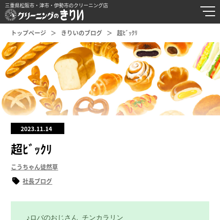
三重県松阪市・津市・伊勢市のクリーニング店
トップページ
きりいのブログ
超ﾋﾞｯｸﾘ
2023.11.14
超ﾋﾞｯｸﾘ
こうちゃん徒然草
社長ブログ
 ♪ロバのおじさん チンカラリン
