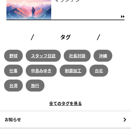
タグ
野球
スタッフ日誌
社長対談
沖縄
仕事
中島みゆき
制菌加工
台北
台湾
旅行
全てのタグを見る
お知らせ