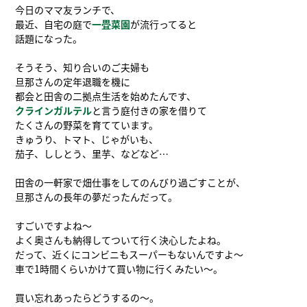
今日のママ友ランチで、
最近、自宅の庭で
一畳菜園
が流行ってると
話題になった。
そうそう、知り合いのご夫婦も
旦那さんの定年退職を機に
都会と田舎の二拠点生活を始めたんです、
クラインガルテル
と言う庭付きの家を借りて
たくさんの野菜を育てています。
きゅうり、トマト、じゃがいも、
茄子、ししとう、里芋、などなど…
田舎の一軒家で畑仕事をしてのんびり過ごすことが、
旦那さんの長年の夢だったんだって。
すごいですよね～
よく奥さんも納得してついて行く決心したよね。
だって、近くにコンビニもスーパーもないんですよ～
車で1時間くらいかけて買い物に行くみたい～。
買い忘れあったらどうするの～。